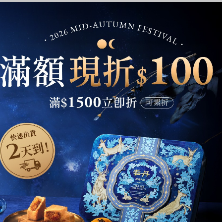
超取滿 $1500 免運、宅配滿 $2500 免運🚚
免運優惠
精選商品
現貨快速出貨
伴手禮推薦
小盒嚐鮮組
精緻鐵盒首選
牛軋糖/糖菓禮盒