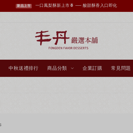
一口鳳梨酥新上市🍍 ── 酸甜酥香入口即化
新品上市
中秋送禮排行
商品分類
企業訂購
常見問題
丰丹LINE會員招募中，您想知道的資訊這裡都有✨
點我加入會員
s