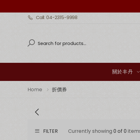
Call: 04-2315-9998
Search
Search
關於丰丹
Home
折價券
FILTER
Currently showing
0 of 0
item