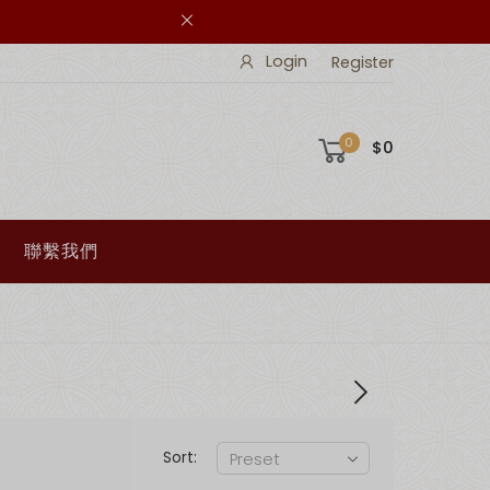
Login
Register
0
$0
聯繫我們
Sort: