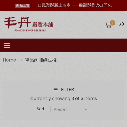
一口鳳梨酥新上市🍍 ── 酸甜酥香入口即化
新品上市
0
$0
Toggle mobile menu
Home
單品肉脯綠豆椪
FILTER
丰丹LINE會員招募中，您想知道的資訊這裡都有✨
點我加入會員
Currently showing
3 of 3
items
Sort: