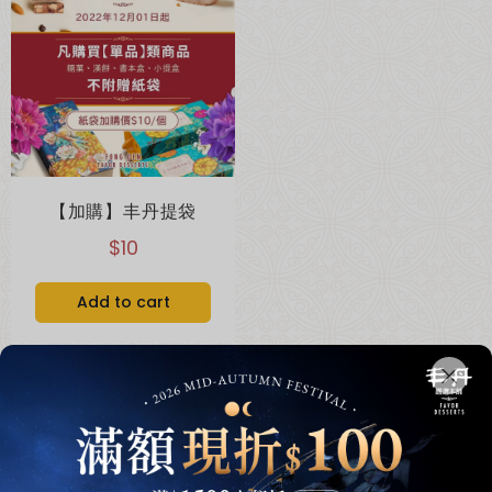
綜合口味 一口鳳梨酥新上市🍍
全新亮相
【加購】丰丹提袋
$10
Add to cart
超取滿 $1500 免運、宅配滿 $2500 免運🚚
免運優惠
1