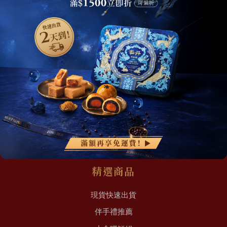
網站地圖
關於我們
最新消息
加入丰丹LINE會員✨
點我加入會員
會員權益
常見問題
聯絡我們
精選商品
現貨快速出貨
伴手禮推薦