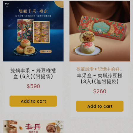
超取滿 $1500 免運、宅配滿 $2500 免運🚚
免運優惠
長輩最愛✦記憶中的好味道
雙鶴丰采 - 綠豆椪禮
丰采盒 - 肉脯綠豆椪
盒 (6入)(附提袋)
(3入)(無附提袋)
$590
$260
Add to cart
Add to cart