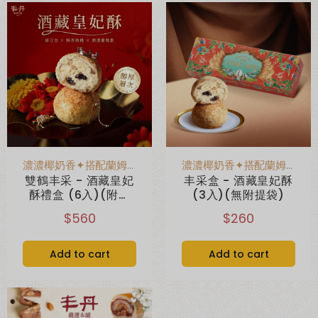
超取滿 $1500 免運、宅配滿 $2500 免運🚚
免運優惠
濃濃椰奶香✦搭配蘭姆酒浸泡果乾
濃濃椰奶香✦搭配蘭姆酒浸泡果乾
雙鶴丰采 - 酒藏皇妃
丰采盒 - 酒藏皇妃酥
酥禮盒 (6入)(附提
(3入)(無附提袋)
袋)
$560
$260
Add to cart
Add to cart