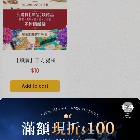
綜合口味 一口鳳梨酥新上市🍍
全新亮相
【加購】丰丹提袋
$10
Add to cart
超取滿 $1500 免運、宅配滿 $2500 免運🚚
免運優惠
1