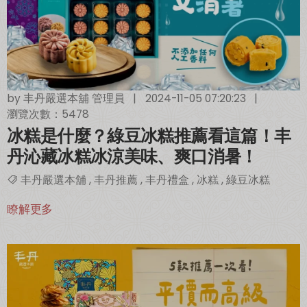
by
丰丹嚴選本舖 管理員
|
2024-11-05 07:20:23
|
瀏覽次數：5478
冰糕是什麼？綠豆冰糕推薦看這篇！丰
丹沁藏冰糕冰涼美味、爽口消暑！
丰丹嚴選本舖
,
丰丹推薦
,
丰丹禮盒
,
冰糕
,
綠豆冰糕
瞭解更多