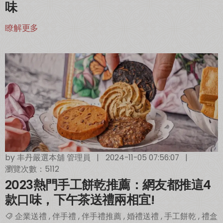
味
瞭解更多
by
丰丹嚴選本舖 管理員
|
2024-11-05 07:56:07
|
瀏覽次數：5112
2023熱門手工餅乾推薦：網友都推這4
款口味，下午茶送禮兩相宜!
企業送禮
,
伴手禮
,
伴手禮推薦
,
婚禮送禮
,
手工餅乾
,
禮盒