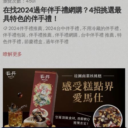
瀏覽次數：4501
在找2024過年伴手禮網購？4招挑選最
具特色的伴手禮！
2024伴手禮推薦
,
2024台中伴手禮
,
不用冷藏的伴手禮
,
伴手禮包裝
,
伴手禮推薦
,
伴手禮網購
,
台中伴手禮 推薦
,
特
色伴手禮
,
節慶禮盒
,
過年伴手禮
瞭解更多