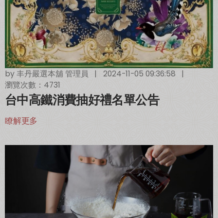
by
丰丹嚴選本舖 管理員
|
2024-11-05 09:36:58
|
瀏覽次數：4731
綜合口味 一口鳳梨酥新上市🍍
全新亮相
台中高鐵消費抽好禮名單公告
瞭解更多