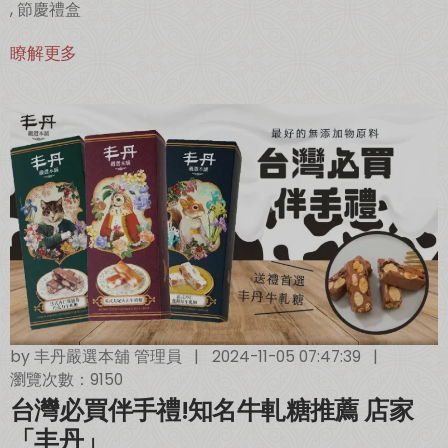
,
節慶禮盒
瞭解更多
by
丰丹嚴選本舖 管理員
|
2024-11-05 07:47:39
|
瀏覽次數：9150
台灣必買伴手禮!知名牛軋糖推薦 店家
「丰丹」