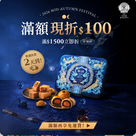
by
丰丹嚴選本舖 管理員
|
2024-11-05 07:31:31
|
瀏覽次數：7244
2024桂圓南棗核桃糕推薦：空運頂級食
材、香甜軟Q，感受糕點界「愛馬
仕」！
伴手禮
,
台中伴手禮
,
核桃糕
,
桂圓南棗核桃糕
,
桂圓南棗
核桃糕禮盒
瞭解更多