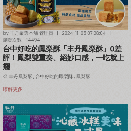
by
丰丹嚴選本舖 管理員
|
2024-11-05 07:28:04
|
瀏覽次數：14494
台中好吃的鳳梨酥「丰丹鳳梨酥」0差
評！鳳梨雙重奏、絕妙口感，一吃就上
癮
丰丹鳳梨酥
,
台中好吃的鳳梨酥
,
鳳梨酥
瞭解更多