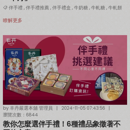
伴手禮
,
伴手禮推薦
,
伴手禮盒
,
牛奶糖
,
牛軋糖
,
牛軋餅
瞭解更多
by
丰丹嚴選本舖 管理員
|
2024-11-05 07:43:56
|
瀏覽次數：6844
教你怎麼選伴手禮！6種禮品象徵著不