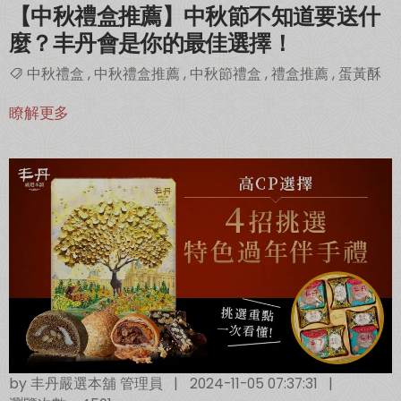
【中秋禮盒推薦】中秋節不知道要送什
麼？丰丹會是你的最佳選擇！
中秋禮盒
,
中秋禮盒推薦
,
中秋節禮盒
,
禮盒推薦
,
蛋黃酥
瞭解更多
by
丰丹嚴選本舖 管理員
|
2024-11-05 07:37:31
|