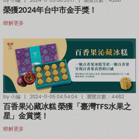
by
小編
|
2024-11-05 06:55:17
|
瀏覽次數：4288
榮獲2024年台中市金手獎！
瞭解更多
by
小編
|
2024-11-05 04:54:04
|
瀏覽次數：4482
百香果沁藏冰糕 榮獲「臺灣TFS水果之
星」金賞獎！
瞭解更多