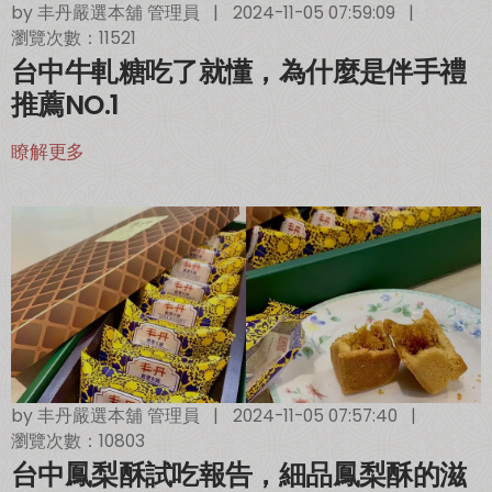
by
丰丹嚴選本舖 管理員
|
2024-11-05 07:59:09
|
瀏覽次數：11521
台中牛軋糖吃了就懂，為什麼是伴手禮
推薦NO.1
瞭解更多
by
丰丹嚴選本舖 管理員
|
2024-11-05 07:57:40
|
瀏覽次數：10803
台中鳳梨酥試吃報告，細品鳳梨酥的滋