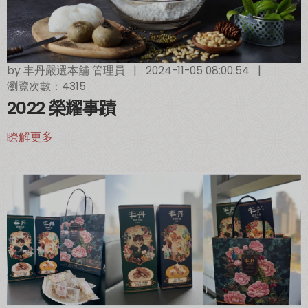
超取滿 $1500 免運、宅配滿 $2500 免運🚚
免運優惠
by
丰丹嚴選本舖 管理員
|
2024-11-05 08:00:54
|
瀏覽次數：4315
2022 榮耀事蹟
瞭解更多
加入丰丹LINE會員✨
點我加入會員