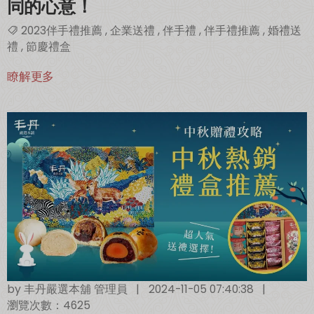
同的心意！
2023伴手禮推薦
,
企業送禮
,
伴手禮
,
伴手禮推薦
,
婚禮送
禮
,
節慶禮盒
瞭解更多
by
丰丹嚴選本舖 管理員
|
2024-11-05 07:40:38
|
瀏覽次數：4625