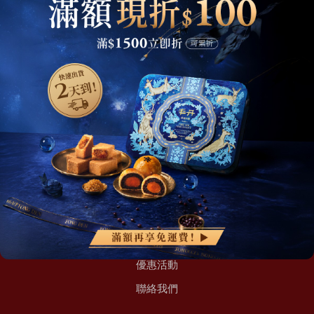
精選商品
現貨快速出貨
綜合口味 一口鳳梨酥新上市🍍
全新亮相
伴手禮推薦
小盒嚐鮮組
精緻鐵盒首選
牛軋糖/糖菓禮盒
顧客服務
會員註冊
會員中心
訂單查詢
超取滿 $1500 免運、宅配滿 $2500 免運🚚
免運優惠
優惠活動
聯絡我們