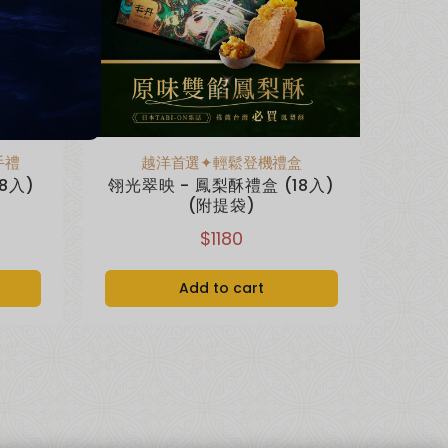
手禮
越洋首選✦輕鬆登機禮盒
8入)
翎光翠映 - 鳳梨酥禮盒 (18入)
(附提袋)
$1180
Add to cart