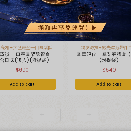
新亮相✦大盒鐵盒一口鳳梨酥
網友激推✦觀光客必帶伴
藍韻 一口酥鳳梨酥禮盒 -
鳳華絕代 - 鳳梨酥禮盒 (
合口味(18入)(附提袋)
(附提袋)
$690
$540
Add to cart
Add to cart
1