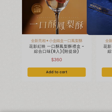
全新亮相✦小盒鐵盒一口鳳梨酥
全
花影紅映 一口酥鳳梨酥禮盒 -
花影
綜合口味(8入)(附提袋)
綜
$360
Add to cart