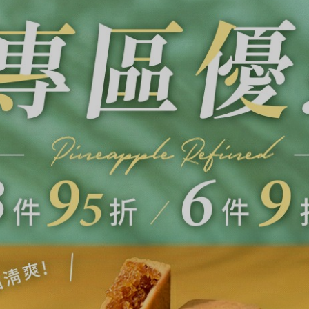
綜合口味 一口鳳梨酥新上市🍍
全新亮相