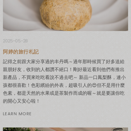
2025-05-28
阿婷的旅行札記
記得之前跟大家分享過的丰丹嗎～過年那時候買了好多送給
親朋好友，收到的人都讚不絕口！剛好最近看到他們有推出
新產品，不買來吃吃看說不過去吧～ 新品一口鳳梨酥，連小
孩都很喜歡！色彩繽紛的外表，超吸引人的😍但不是用什麼
色素，都是天然的水果或是茶製作而成的喔～就是要讓你吃
的開心又安心啦！
LEARN MORE