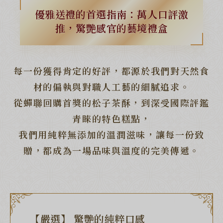
優雅送禮的首選指南：萬人口評激
推，驚艷感官的藝境禮盒
每一份獲得肯定的好評，都源於我們對天然食
材的偏執與對職人工藝的細膩追求。
綜合口味 一口鳳梨酥新上市🍍
全新亮相
從蟬聯回購首獎的松子茶酥，到深受國際評鑑
青睞的特色糕點，
我們用純粹無添加的溫潤滋味，讓每一份致
贈，都成為一場品味與溫度的完美傳遞。
【嚴選】 驚艷的純粹口感