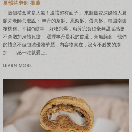
夏韻芬老師 推薦
「這個禮盒就是大氣！送禮超有面子」 來聽聽資深媒體人夏
韻芬老師怎麼說： 丰丹的茶酥、鳯梨酥、蛋黃酥、桂圓南棗
核桃糕、幸福Q餅等，好吃到爆，就算完食也毫無甜膩感更
不會增加身體負擔！ 選擇丰丹是我的首選，毫無懸念，他們
的禮盒不但包裝優雅華麗，內容物實在，沒有不必要的添
加，口感一吃就愛上。
LEARN MORE