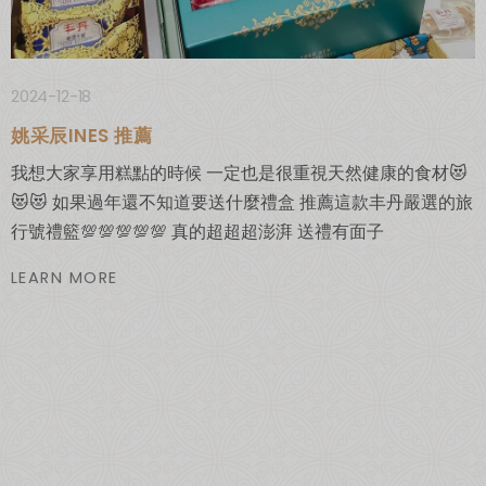
2024-12-18
姚采辰INES 推薦
我想大家享用糕點的時候 一定也是很重視天然健康的食材😻
😻😻 如果過年還不知道要送什麼禮盒 推薦這款丰丹嚴選的旅
行號禮籃💯💯💯💯💯 真的超超超澎湃 送禮有面子
LEARN MORE