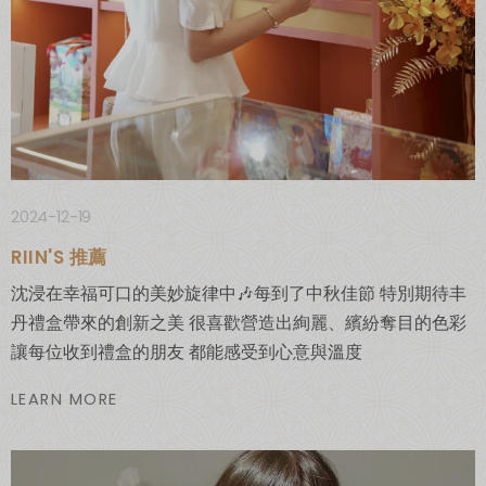
2024-12-19
RIIN'S 推薦
沈浸在幸福可口的美妙旋律中🎶 ​ 每到了中秋佳節 特別期待丰
丹禮盒帶來的創新之美 很喜歡營造出絢麗、繽紛奪目的色彩 ​
讓每位收到禮盒的朋友 都能感受到心意與溫度
LEARN MORE