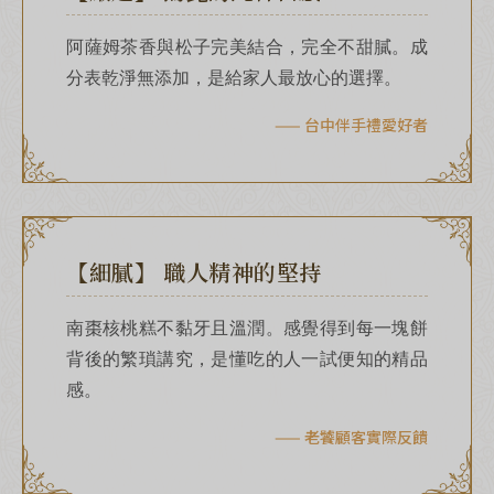
超取滿 $1500 免運、宅配滿 $2500 免運🚚
免運優惠
阿薩姆茶香與松子完美結合，完全不甜膩。成
分表乾淨無添加，是給家人最放心的選擇。
—— 台中伴手禮愛好者
【細膩】 職人精神的堅持
南棗核桃糕不黏牙且溫潤。感覺得到每一塊餅
背後的繁瑣講究，是懂吃的人一試便知的精品
加入丰丹LINE會員✨
點我加入會員
感。
—— 老饕顧客實際反饋