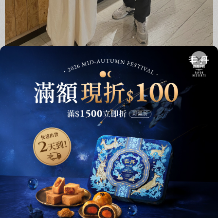
2025-03-24
YONYON'S 推薦
日本知名YouTuber yonyon 在2024年9月來台灣旅行一個
月，最後一天特地來到 丰丹嚴選本舖 京站門市，購買鳳梨酥
並拍攝影片分享給粉絲！ 我們的鳳梨酥嚴選 台灣在地土鳳梨
與金鑽鳳梨，完美融合酸甜風味，絕不添加蔬菜泥，保留最
純粹的鳳梨香氣。
LEARN MORE