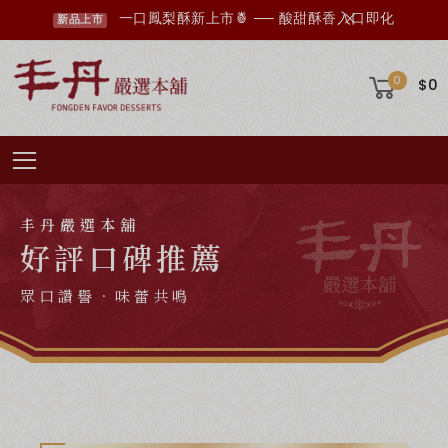
丰丹LINE會員招募中，您想知道的資訊這裡都有✨
點我加入會員
0
$0
Toggle mobile menu
丰丹嚴選本舖
好評口碑推薦
眾口讚譽．味蕾共鳴
超取滿 $1500 免運、宅配滿 $2500 免運🚚
免運優惠