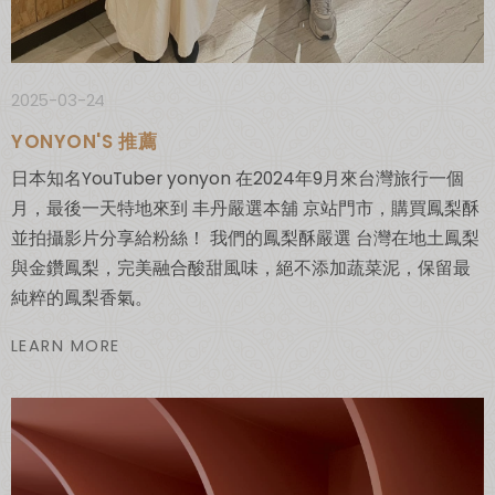
2025-03-24
YONYON'S 推薦
日本知名YouTuber yonyon 在2024年9月來台灣旅行一個
月，最後一天特地來到 丰丹嚴選本舖 京站門市，購買鳳梨酥
並拍攝影片分享給粉絲！ 我們的鳳梨酥嚴選 台灣在地土鳳梨
與金鑽鳳梨，完美融合酸甜風味，絕不添加蔬菜泥，保留最
純粹的鳳梨香氣。
LEARN MORE