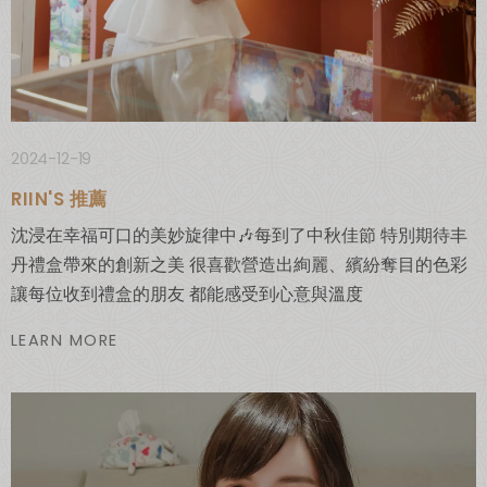
2024-12-19
RIIN'S 推薦
沈浸在幸福可口的美妙旋律中🎶 ​ 每到了中秋佳節 特別期待丰
丹禮盒帶來的創新之美 很喜歡營造出絢麗、繽紛奪目的色彩 ​
讓每位收到禮盒的朋友 都能感受到心意與溫度
LEARN MORE