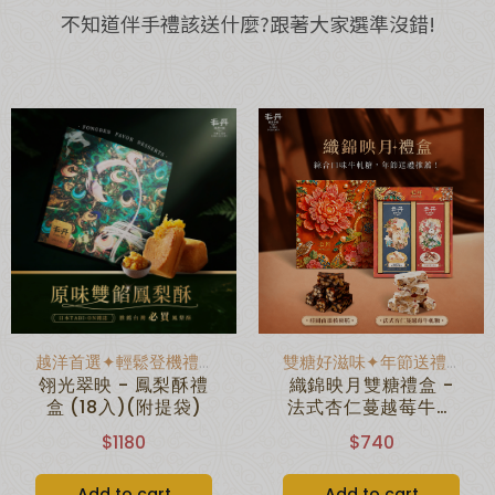
不知道伴手禮該送什麼?跟著大家選準沒錯!
越洋首選✦輕鬆登機禮盒
雙糖好滋味✦年節送禮首選
翎光翠映 - 鳳梨酥禮
織錦映月雙糖禮盒 -
盒 (18入)(附提袋)
法式杏仁蔓越莓牛軋
糖/桂圓南棗核桃糕
$1180
$740
(附提袋)
Add to cart
Add to cart