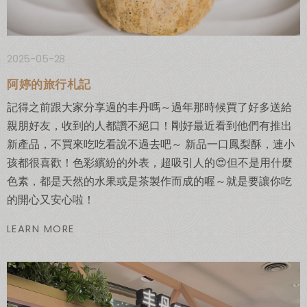
2025-05-28
阿婷的旅行札記
記得之前跟大家分享過的丰丹嗎～過年那時候買了好多送給
親朋好友，收到的人都讚不絕口！剛好最近看到他們有推出
新產品，不買來吃吃看說不過去吧～ 新品一口鳳梨酥，連小
孩都很喜歡！色彩繽紛的外表，超吸引人的😍但不是用什麼
色素，都是天然的水果或是茶製作而成的喔～就是要讓你吃
的開心又安心啦！
LEARN MORE