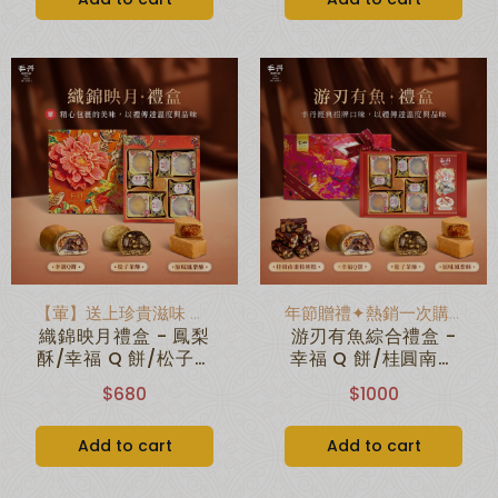
【葷】送上珍貴滋味 ✦心意滿載
年節贈禮✦熱銷一次購足
織錦映月禮盒 - 鳳梨
游刃有魚綜合禮盒 -
酥/幸福 Q 餅/松子茶
幸福 Q 餅/桂圓南棗
酥(附提袋)
核桃糕/松子茶酥/原
$680
$1000
味鳳梨酥(附提袋)
Add to cart
Add to cart