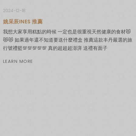
2024-12-18
姚采辰INES 推薦
我想大家享用糕點的時候 一定也是很重視天然健康的食材😻
😻😻 如果過年還不知道要送什麼禮盒 推薦這款丰丹嚴選的旅
行號禮籃💯💯💯💯💯 真的超超超澎湃 送禮有面子
LEARN MORE