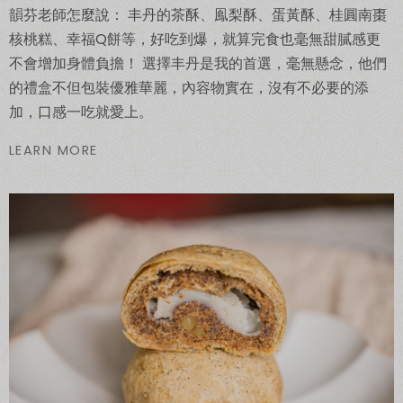
韻芬老師怎麼說： 丰丹的茶酥、鳯梨酥、蛋黃酥、桂圓南棗
核桃糕、幸福Q餅等，好吃到爆，就算完食也毫無甜膩感更
不會增加身體負擔！ 選擇丰丹是我的首選，毫無懸念，他們
的禮盒不但包裝優雅華麗，內容物實在，沒有不必要的添
加，口感一吃就愛上。
LEARN MORE