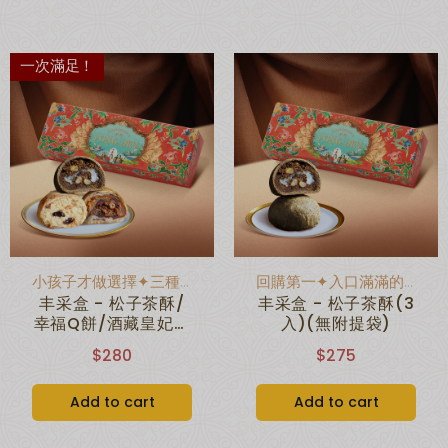
一次滿足！
小孩子才做選擇✦三種餅我都要
回購第一✦入口滿滿的茶香
丰采盒 - 松子茶酥/
丰采盒 - 松子茶酥(3
幸福Q餅/酒藏皇妃酥
入)(無附提袋)
(3入)(無附提袋)
$280
$275
Add to cart
Add to cart