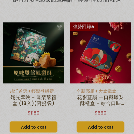
強勢回歸🔥
越洋首選✦輕鬆登機禮盒
全新亮相✦大盒鐵盒一口鳳梨酥
翎光翠映 - 鳳梨酥禮
花影藍韻 一口酥鳳梨
盒 (18入)(附提袋)
酥禮盒 - 綜合口味
(18入)(附提袋)
$1180
$690
Add to cart
Add to cart