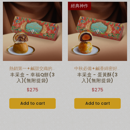
經典神作
熱銷第一✦鹹甜交織的幸福感
中秋必備✦鹹香綿密好滋味
丰采盒 - 幸福Q餅(3
丰采盒 - 蛋黃酥(3
入)(無附提袋)
入)(無附提袋)
$275
$275
Add to cart
Add to cart