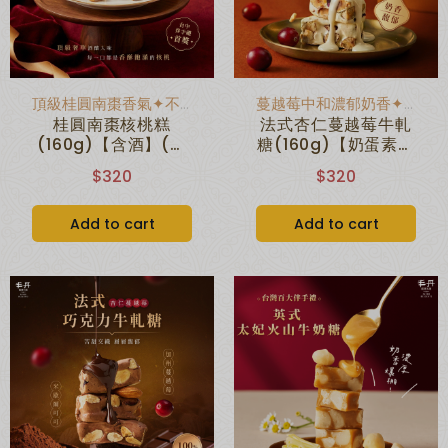
頂級桂圓南棗香氣✦不甜不膩不黏牙
蔓越莓中和濃郁奶香✦層次分明
桂圓南棗核桃糕
法式杏仁蔓越莓牛軋
(160g)【含酒】(無
糖(160g)【奶蛋素】
附提袋)
(無附提袋)
$320
$320
Add to cart
Add to cart