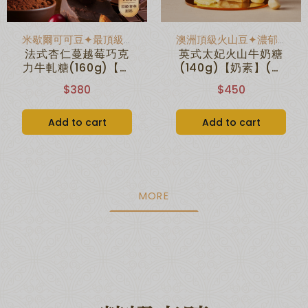
米歇爾可可豆✦最頂級奢華用料
澳洲頂級火山豆✦濃郁的焦糖香氣
法式杏仁蔓越莓巧克
英式太妃火山牛奶糖
力牛軋糖(160g)【奶
(140g)【奶素】(無
蛋素】(無附提袋)
附提袋)
$380
$450
Add to cart
Add to cart
MORE