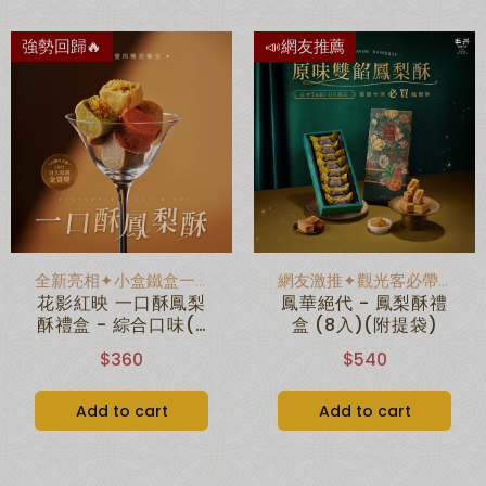
強勢回歸🔥
📣網友推薦
全新亮相✦小盒鐵盒一口鳳梨酥
網友激推✦觀光客必帶伴手禮
花影紅映 一口酥鳳梨
鳳華絕代 - 鳳梨酥禮
酥禮盒 - 綜合口味(8
盒 (8入)(附提袋)
入)(附提袋)
$360
$540
Add to cart
Add to cart