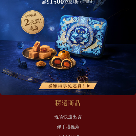
網站地圖
關於我們
最新消息
加入丰丹LINE會員✨
點我加入會員
會員權益
常見問題
聯絡我們
精選商品
現貨快速出貨
伴手禮推薦