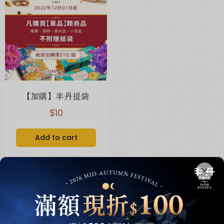
綜合口味 一口鳳梨酥新上市🍍
全新亮相
【加購】丰丹提袋
$10
Add to cart
超取滿 $1500 免運、宅配滿 $2500 免運🚚
免運優惠
1