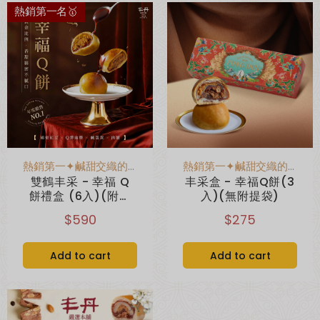
熱銷第一名🥇
超取滿 $1500 免運、宅配滿 $2500 免運🚚
免運優惠
熱銷第一✦鹹甜交織的幸福感
熱銷第一✦鹹甜交織的幸福感
雙鶴丰采 - 幸福 Q
丰采盒 - 幸福Q餅(3
餅禮盒 (6入)(附提
入)(無附提袋)
袋)
$590
$275
Add to cart
Add to cart