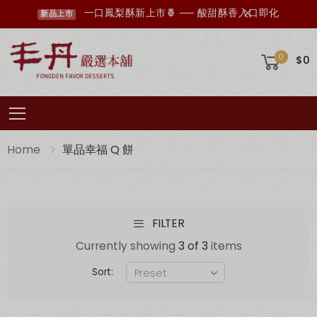
一口鳳梨酥新上市🍍 ── 酸甜酥香入口即化
新品上市
0
$0
Toggle mobile menu
Home
單品幸福 Q 餅
FILTER
丰丹LINE會員招募中，您想知道的資訊這裡都有✨
點我加入會員
Currently showing
3 of 3
items
Sort: