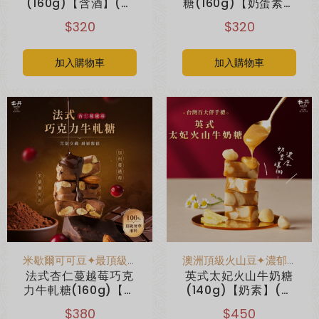
(160g)【含酒】(無
糖(160g)【奶蛋素】
附提袋)
(無附提袋)
$320
$320
綜合口味 一口鳳梨酥新上市🍍
全新亮相
加入購物車
加入購物車
米歇爾可可豆✦最頂級奢華用料
澳洲頂級火山豆✦濃郁的焦糖香氣
超取滿 $1500 免運、宅配滿 $2500 免運🚚
免運優惠
法式杏仁蔓越莓巧克
英式太妃火山牛奶糖
力牛軋糖(160g)【奶
(140g)【奶素】(無
蛋素】(無附提袋)
附提袋)
$380
$450