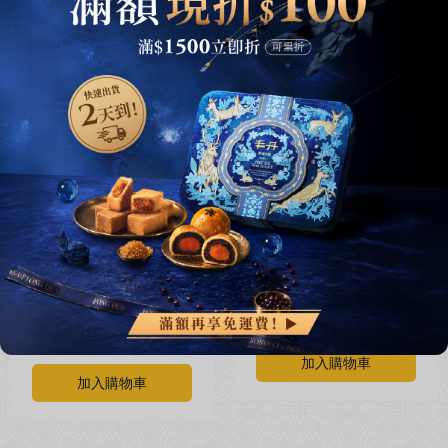
杏仁椰棗(140g)【純
【加購】丰丹提袋
素】(無附提袋)
$10
$380
加入購物車
加入購物車