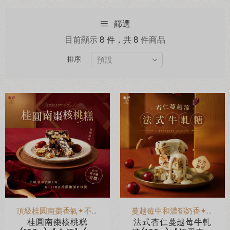
篩選
目前顯示
8 件，共 8
件商品
排序:
超取滿 $1500 免運、宅配滿 $2500 免運🚚
免運優惠
頂級桂圓南棗香氣✦不甜不膩不黏牙
蔓越莓中和濃郁奶香✦層次分明
桂圓南棗核桃糕
法式杏仁蔓越莓牛軋