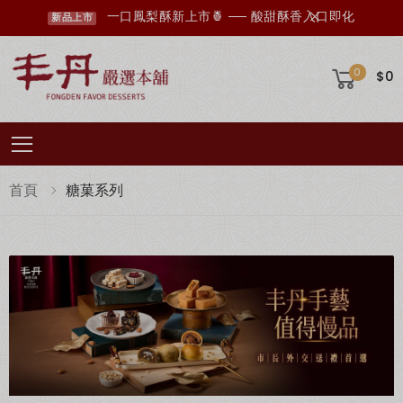
一口鳳梨酥新上市🍍 ── 酸甜酥香入口即化
新品上市
0
$0
Toggle mobile menu
首頁
糖菓系列
丰丹LINE會員招募中，您想知道的資訊這裡都有✨
點我加入會員