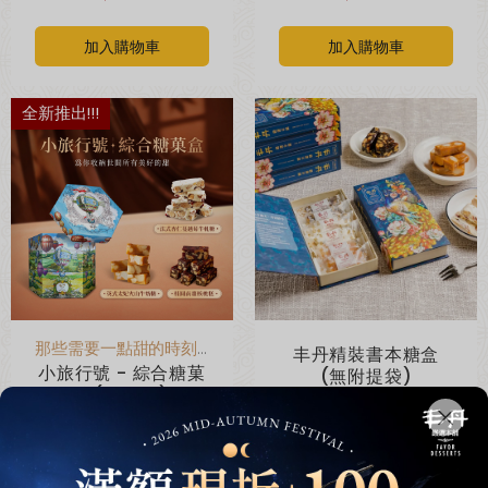
加入購物車
加入購物車
全新推出!!!
加入丰丹LINE會員✨
點我加入會員
那些需要一點甜的時刻✦就是這盒
丰丹精裝書本糖盒
小旅行號 - 綜合糖菓
(無附提袋)
盒(附提袋)
$250
$480
加入購物車
加入購物車