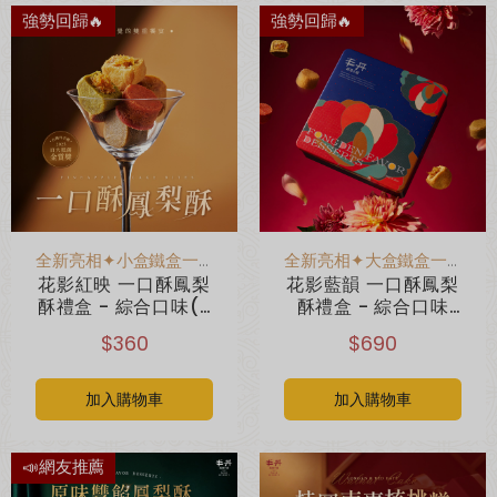
強勢回歸🔥
強勢回歸🔥
全新亮相✦小盒鐵盒一口鳳梨酥
全新亮相✦大盒鐵盒一口鳳梨酥
花影紅映 一口酥鳳梨
花影藍韻 一口酥鳳梨
酥禮盒 - 綜合口味(8
酥禮盒 - 綜合口味
入)(附提袋)
(18入)(附提袋)
$360
$690
加入購物車
加入購物車
📣網友推薦