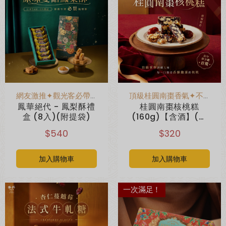
網友激推✦觀光客必帶伴手禮
頂級桂圓南棗香氣✦不甜不膩不黏牙
鳳華絕代 - 鳳梨酥禮
桂圓南棗核桃糕
盒 (8入)(附提袋)
(160g)【含酒】(無
附提袋)
$540
$320
加入購物車
加入購物車
一次滿足！