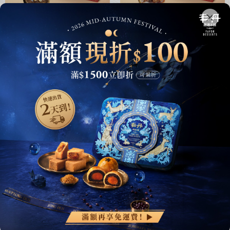
回購第一✦入口滿滿的茶香
熱銷第一✦鹹甜交織的幸福感
丰采盒 - 松子茶酥(3
丰采盒 - 幸福Q餅(3
入)(無附提袋)
入)(無附提袋)
$275
$275
加入購物車
加入購物車
全新推出!!!