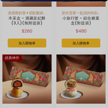
濃濃椰奶香✦搭配蘭姆酒浸泡果乾
那些需要一點甜的時刻✦就是這盒
丰采盒 - 酒藏皇妃酥
小旅行號 - 綜合糖菓
(3入)(無附提袋)
盒(附提袋)
$260
$480
加入購物車
加入購物車
經典神作