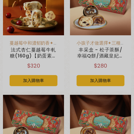
蔓越莓中和濃郁奶香✦層次分明
小孩子才做選擇✦三種餅我都要
法式杏仁蔓越莓牛軋
丰采盒 - 松子茶酥/
糖(160g)【奶蛋素】
幸福Q餅/酒藏皇妃酥
(無附提袋)
(3入)(無附提袋)
$320
$280
加入購物車
加入購物車