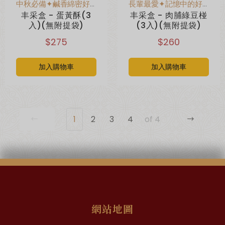
中秋必備✦鹹香綿密好滋味
長輩最愛✦記憶中的好味道
丰采盒 - 蛋黃酥(3
丰采盒 - 肉脯綠豆椪
入)(無附提袋)
(3入)(無附提袋)
$275
$260
加入購物車
加入購物車
1
2
3
4
of 4
網站地圖