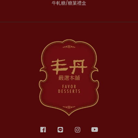
牛軋糖/糖菓禮盒
加入丰丹LINE會員✨
點我加入會員