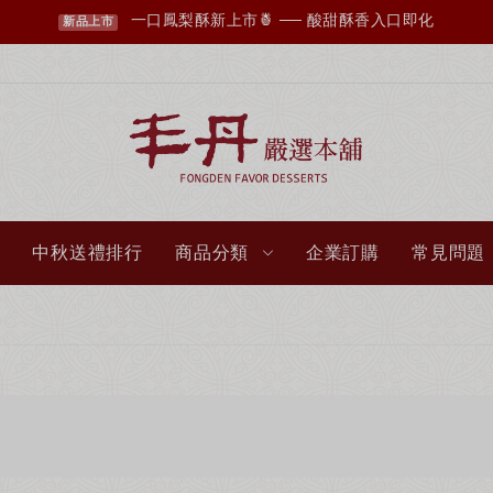
一口鳳梨酥新上市🍍 ── 酸甜酥香入口即化
新品上市
中秋送禮排行
商品分類
企業訂購
常見問題
丰丹LINE會員招募中，您想知道的資訊這裡都有✨
點我加入會員