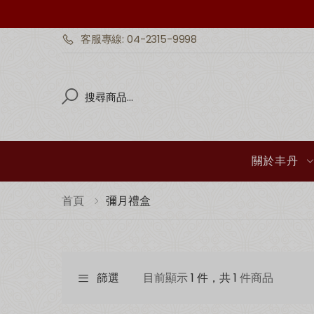
客服專線: 04-2315-9998
Search
Search
關於丰丹
首頁
彌月禮盒
篩選
目前顯示
1 件，共 1
件商品