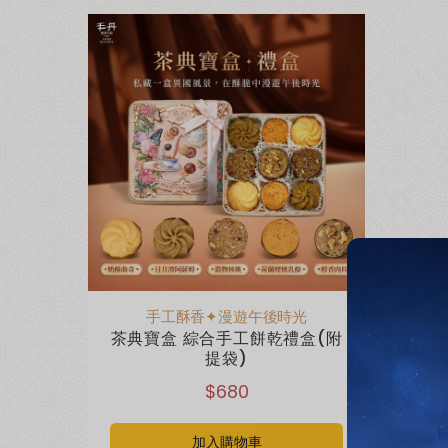
手工酥香✦漫遊午後時光
茶典寶盒 綜合手工餅乾禮盒(附
提袋)
$680
加入購物車