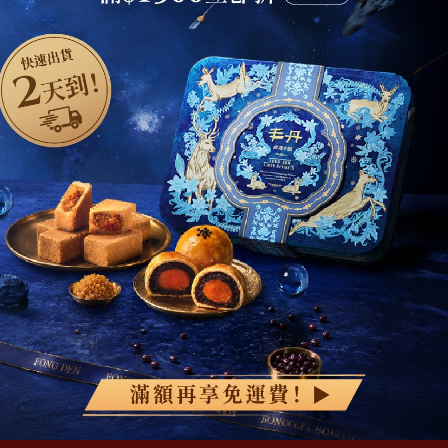
綜合口味 一口鳳梨酥新上市🍍
全新亮相
1
精選商品
現貨快速出貨
伴手禮推薦
超取滿 $1500 免運、宅配滿 $2500 免運🚚
免運優惠
小盒嚐鮮組
精緻鐵盒首選