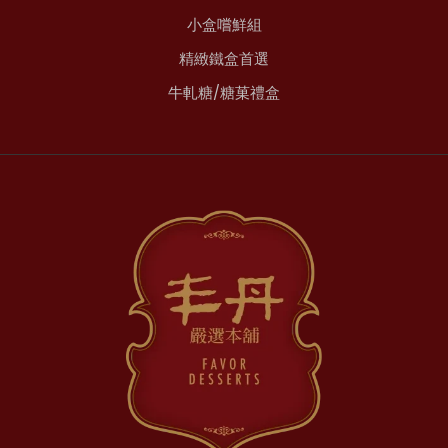
小盒嚐鮮組
精緻鐵盒首選
牛軋糖/糖菓禮盒