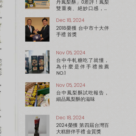
丹鳳梨酥」0差評！鳳梨
雙重奏、絕妙口感，一
吃就上癮
Dec 18, 2024
2018榮獲 台中市十大伴
手禮 首獎
Nov 05, 2024
台中牛軋糖吃了就懂，
為什麼是伴手禮推薦
NO.1
Nov 05, 2024
台中鳳梨酥試吃報告，
細品鳳梨酥的滋味
Dec 18, 2024
2024榮獲 第四屆台灣百
大糕餅伴手禮 金質獎