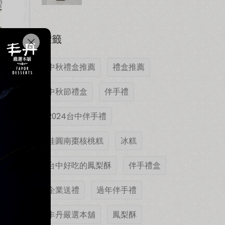
標籤
中秋禮盒推薦
禮盒推薦
中秋節禮盒
伴手禮
2024台中伴手禮
桂圓南棗核桃糕
冰糕
台中好吃的鳳梨酥
伴手禮盒
企業送禮
過年伴手禮
丰丹嚴選本舖
鳳梨酥