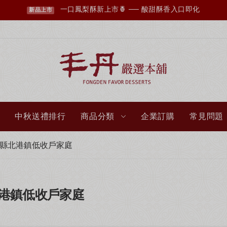
一口鳳梨酥新上市🍍 ── 酸甜酥香入口即化
新品上市
中秋送禮排行
商品分類
企業訂購
常見問題
林縣北港鎮低收戶家庭
丰丹LINE會員招募中，您想知道的資訊這裡都有✨
點我加入會員
北港鎮低收戶家庭