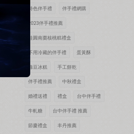
特色伴手禮
伴手禮網購
2023伴手禮推薦
桂圓南棗核桃糕禮盒
不用冷藏的伴手禮
蛋黃酥
綠豆冰糕
手工餅乾
伴手禮推薦
中秋禮盒
婚禮送禮
禮盒
台中伴手禮
牛軋糖
台中伴手禮 推薦
節慶禮盒
丰丹推薦