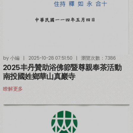
by
小編
|
2025-10-28 07:51:50
|
瀏覽次數：7386
2025丰丹贊助浴佛節暨尊親奉茶活動
南投國姓鄉華山真巖寺
瞭解更多