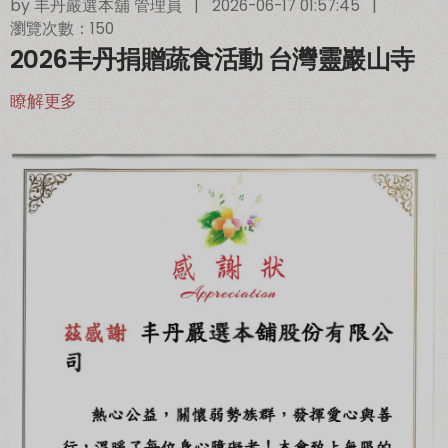
by
丰丹嚴選本舖 管理員
|
2026-06-17 01:57:45
|
瀏覽次數：150
2026丰丹捐贈蔬食活動 台灣靈巖山寺
超取滿 $1500 免運、宅配滿 $2500 免運🚚
免運優惠
瞭解更多
加入丰丹LINE會員✨
點我加入會員