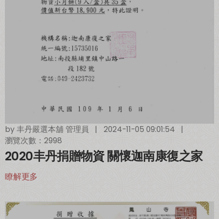
by
丰丹嚴選本舖 管理員
|
2024-11-05 09:01:54
|
瀏覽次數：2998
2020丰丹捐贈物資 關懷迦南康復之家
瞭解更多