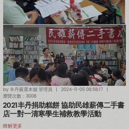
by
丰丹嚴選本舖 管理員
|
2024-11-05 08:58:17
|
瀏覽次數：3008
2021丰丹捐助糕餅 協助民雄薪傳二手書
店一對一清寒學生補救教學活動
瞭解更多