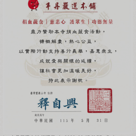
綜合口味 一口鳳梨酥新上市🍍
全新亮相