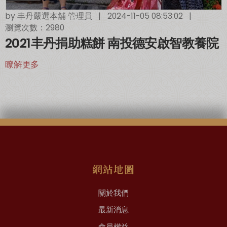
by
丰丹嚴選本舖 管理員
|
2024-11-05 08:53:02
|
瀏覽次數：2980
2021丰丹捐助糕餅 南投德安啟智教養院
瞭解更多
網站地圖
關於我們
最新消息