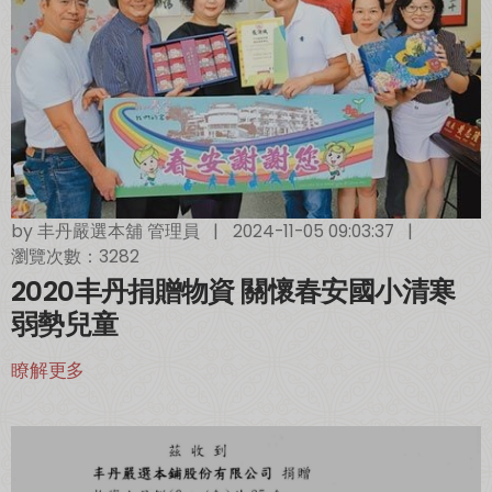
by
丰丹嚴選本舖 管理員
|
2024-11-05 09:03:37
|
瀏覽次數：3282
2020丰丹捐贈物資 關懷春安國小清寒
弱勢兒童
瞭解更多