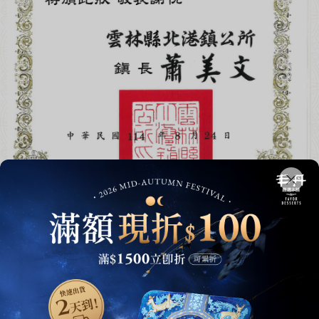
by
小編
|
2025-10-28 07:46:58
|
瀏覽次數：1706
2025丰丹捐贈愛心物資 雲林縣北港鎮
低收戶家庭
瞭解更多