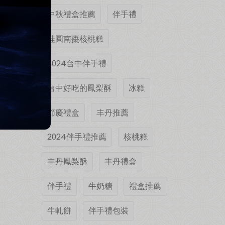
中秋禮盒推薦
伴手禮
桂圓南棗核桃糕
2024台中伴手禮
台中好吃的鳳梨酥
冰糕
節慶禮盒
丰丹推薦
2024伴手禮推薦
核桃糕
丰丹鳳梨酥
丰丹禮盒
伴手禮
牛奶糖
禮盒推薦
牛軋餅
伴手禮包裝