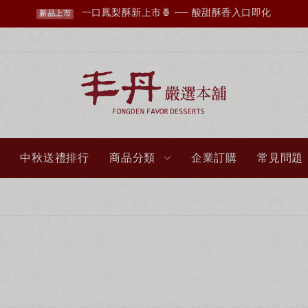
一口鳳梨酥新上市🍍 ── 酸甜酥香入口即化
新品上市
中秋送禮排行
商品分類
企業訂購
常見問題
丰丹LINE會員招募中，您想知道的資訊這裡都有✨
點我加入會員