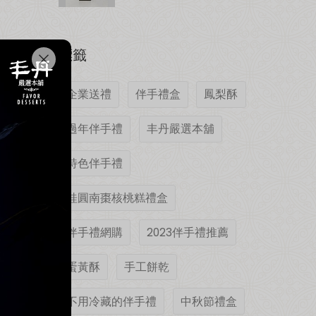
標籤
企業送禮
伴手禮盒
鳳梨酥
過年伴手禮
丰丹嚴選本舖
特色伴手禮
桂圓南棗核桃糕禮盒
伴手禮網購
2023伴手禮推薦
蛋黃酥
手工餅乾
不用冷藏的伴手禮
中秋節禮盒