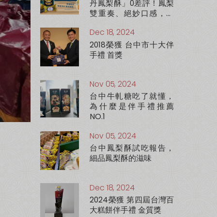
丹鳳梨酥」0差評！鳳梨
雙重奏、絕妙口感，一
吃就上癮
Dec 18, 2024
2018榮獲 台中市十大伴
手禮 首獎
Nov 05, 2024
台中牛軋糖吃了就懂，
為什麼是伴手禮推薦
NO.1
Nov 05, 2024
台中鳳梨酥試吃報告，
細品鳳梨酥的滋味
Dec 18, 2024
2024榮獲 第四屆台灣百
大糕餅伴手禮 金質獎