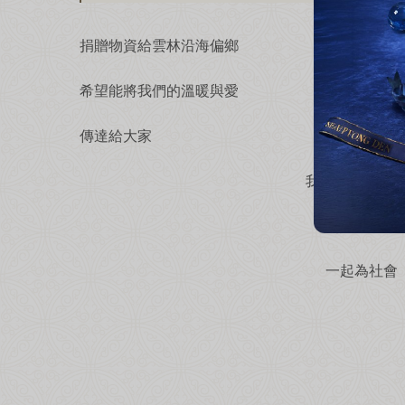
捐贈物資給雲林沿海偏鄉
希望能將我們的溫暖與愛
傳達給大家
我們也很開心 
有許多青年
一起為社會