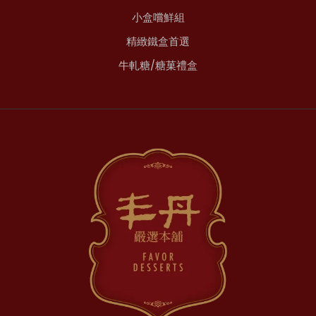
小盒嚐鮮組
精緻鐵盒首選
牛軋糖/糖菓禮盒