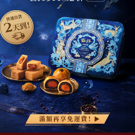
超取滿 $1500 免運、宅配滿 $2500 免運🚚
免運優惠
1
精選商品
現貨快速出貨
伴手禮推薦
小盒嚐鮮組
加入丰丹LINE會員✨
點我加入會員
精緻鐵盒首選