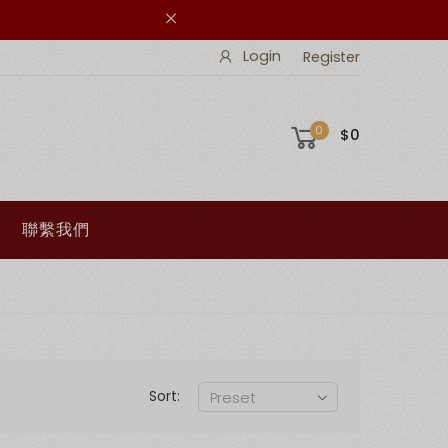
Login
Register
0
$0
聯繫我們
Sort: