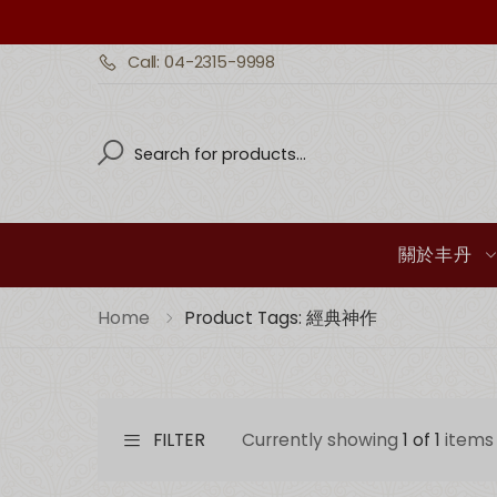
Call: 04-2315-9998
Search
Search
關於丰丹
Home
Product Tags: 經典神作
FILTER
Currently showing
1 of 1
items