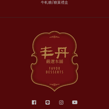
牛軋糖/糖菓禮盒