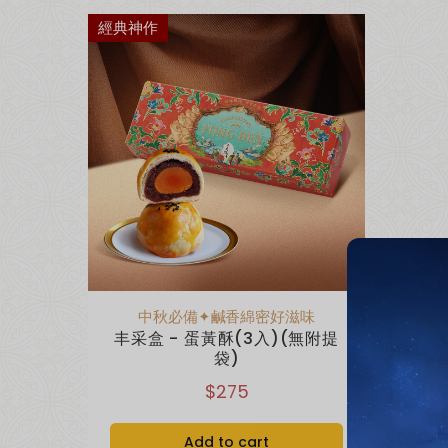
經典神作
中秋必備✦鹹香綿密好滋味
丰采盒 - 蛋黃酥(3入)(無附提
袋)
$275
Add to cart