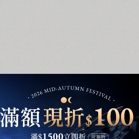
綜合口味 一口鳳梨酥新上市🍍
全新亮相